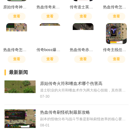
原始传奇神技怎么得
热血传奇未知暗殿爆什么装备
传奇道士英雄怎么练月灵
热血传奇怎么赚人民币最快
查看
查看
查看
查看
热血传奇怎么回主城
传奇boss爆什么装备好打
热血传奇赤月老巢有安全位置吗
传奇主线任务与卫家老板对好内容
查看
查看
查看
查看
最新新闻
原始传奇火符和嗜血术哪个伤害高
道士职业的火符和嗜血术作为两大核心技能，其伤害高低成为玩家关注的焦点。火符是一种以火元素为主要攻击手段的技能，具有强大的攻击力和范围性伤害，而嗜血术则以吸血为特点
07-30
热血传奇刷怪机制最新攻略
副本的怪物分布与战斗节奏是影响刷怪效率的核心要素，合理规划路线能有效提升经验与装备获取速度。怪物通常以区域形式刷新，包括普通怪、精英怪与首领，采用左中右分区法有助
08-01