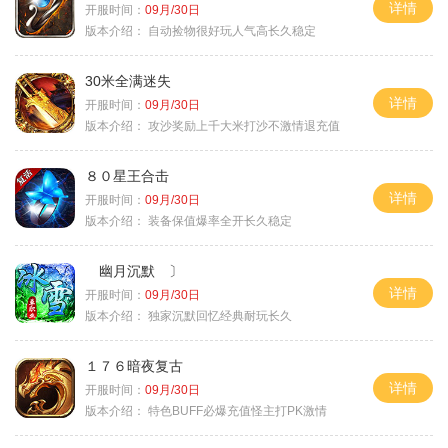
详情
开服时间：
09月/30日
版本介绍：
自动捡物很好玩人气高长久稳定
30米全满迷失
详情
开服时间：
09月/30日
版本介绍：
攻沙奖励上千大米打沙不激情退充值
８０星王合击
详情
开服时间：
09月/30日
版本介绍：
装备保值爆率全开长久稳定
幽月沉默 〕
详情
开服时间：
09月/30日
版本介绍：
独家沉默回忆经典耐玩长久
１７６暗夜复古
详情
开服时间：
09月/30日
版本介绍：
特色BUFF必爆充值怪主打PK激情