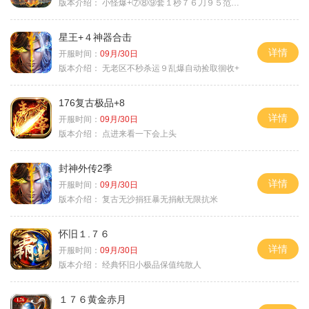
版本介绍：
小怪爆+⑦⑧⑨套１秒７６刀９５范围捡
星王+４神器合击
详情
开服时间：
09月/30日
版本介绍：
无老区不秒杀运９乱爆自动捡取徊收+
176复古极品+8
详情
开服时间：
09月/30日
版本介绍：
点进来看一下会上头
封神外传2季
详情
开服时间：
09月/30日
版本介绍：
复古无沙捐狂暴无捐献无限抗米
怀旧１.７６
详情
开服时间：
09月/30日
版本介绍：
经典怀旧小极品保值纯散人
１７６黄金赤月