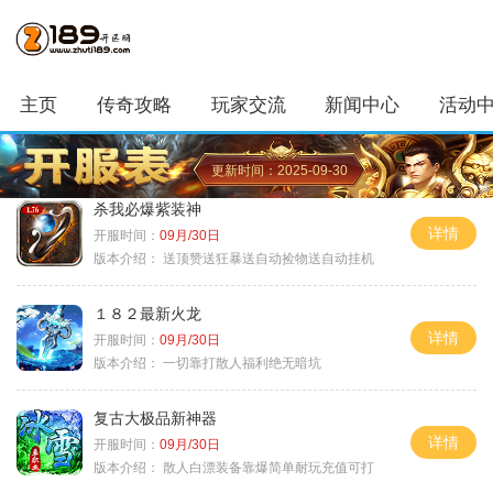
主页
传奇攻略
玩家交流
新闻中心
活动
更新时间：2025-09-30
杀我必爆紫装神
详情
开服时间：
09月/30日
版本介绍：
送顶赞送狂暴送自动捡物送自动挂机
１８２最新火龙
详情
开服时间：
09月/30日
版本介绍：
一切靠打散人福利绝无暗坑
复古大极品新神器
详情
开服时间：
09月/30日
版本介绍：
散人白漂装备靠爆简单耐玩充值可打