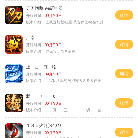
刀刀切割5%新神器
详情
开服时间：
09月/30日
版本介绍：
上线送切割/狂暴/装备保值/终极乱爆
江南
详情
开服时间：
09月/30日
版本介绍：
纯元宝，简单清爽！
上．古．宠．物
详情
开服时间：
09月/30日
版本介绍：
宝宝比人猛野外抓宠ＳＳＳＳ神器
新┉┉７┉┉６┉┉
详情
开服时间：
09月/30日
版本介绍：
┉┉真┉┉正┉┉１┉┉切┉┉全┉┉爆┉┉
１８５火龍⑵合⑴
详情
开服时间：
09月/30日