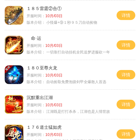
１８５雷霆②合①
详情
开服时间：
10月/03日
版本介绍：
小怪爆+⑨１秒９５刀自动捡物
命·运
详情
开服时间：
10月/03日
版本介绍：
一切靠打自动挂机全民追梦进服砍一年
１８０至尊火龙
详情
开服时间：
10月/03日
版本介绍：
自动捡取免费泡级剑甲全爆散人首选
沉默重出江湖
详情
开服时间：
10月/03日
版本介绍：
江湖既是打打杀杀，江湖也是人情世故
１７６道士猛如虎
详情
开服时间：
10月/03日