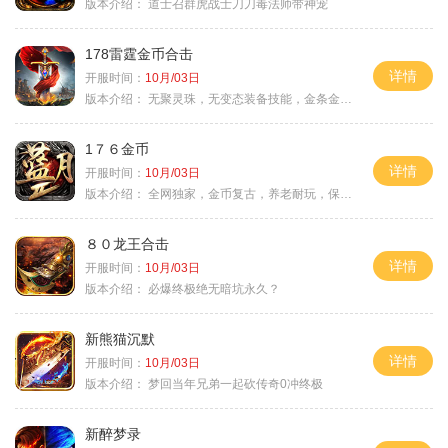
版本介绍：
道士召群虎战士刀刀毒法师带神宠
178雷霆金币合击
详情
开服时间：
10月/03日
版本介绍：
无聚灵珠，无变态装备技能，金条金刚石保底
1７６金币
详情
开服时间：
10月/03日
版本介绍：
全网独家，金币复古，养老耐玩，保底回収
８０龙王合击
详情
开服时间：
10月/03日
版本介绍：
必爆终极绝无暗坑永久？
新熊猫沉默
详情
开服时间：
10月/03日
版本介绍：
梦回当年兄弟一起砍传奇0冲终极
新醉梦录