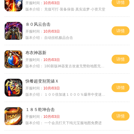
详情
开服时间：
10月/03日
版本介绍：
充值可打·装备保值·真实追梦·小资天堂
８０风云合击
详情
开服时间：
10月/03日
版本介绍：
自动挂机极品合击
布衣神器新
详情
开服时间：
10月/03日
版本介绍：
180新版神器复古攻速无赞助地图无排行
快餐超变别茺値Ｘ
详情
开服时间：
10月/03日
版本介绍：
１００倍加速１０００％爆率中变迷失单职
１８５乾坤合击
详情
开服时间：
10月/03日
版本介绍：
一个会员打天下纯元宝服地图免费进