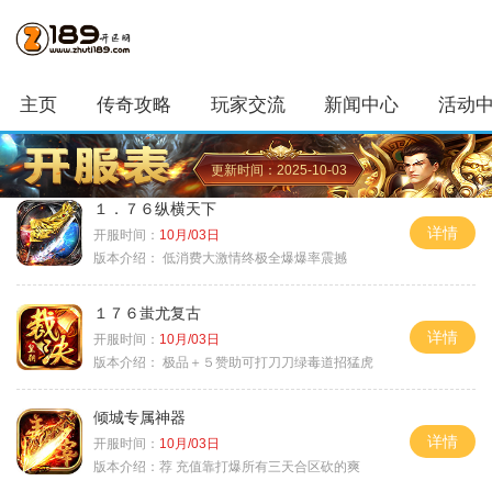
主页
传奇攻略
玩家交流
新闻中心
活动
更新时间：2025-10-03
１．７６纵横天下
详情
开服时间：
10月/03日
版本介绍：
低消费大激情终极全爆爆率震撼
１７６蚩尤复古
详情
开服时间：
10月/03日
版本介绍：
极品＋５赞助可打刀刀绿毒道招猛虎
倾城专属神器
详情
开服时间：
10月/03日
版本介绍：
荐 充值靠打爆所有三天合区砍的爽