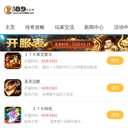
主页
传奇攻略
玩家交流
新闻中心
活动
更新时间：2026-03-19
１７６蚩尤复古
详情
开服时间：
03月/19日
版本介绍：
极品＋５赞助可打刀刀绿毒道招猛虎
圣灵沉默
详情
开服时间：
03月/19日
版本介绍：
全网最牛逼的三职业
１７６特色
详情
开服时间：
03月/19日
版本介绍：
‘ 追梦感十足耐玩复古、、 ’