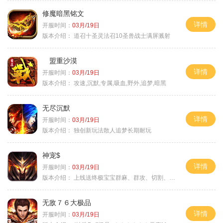
修魔暗黑铭文
详情
开服时间：
03月/19日
版本介绍：
道召十圣灵法召10圣兽战士满屏溅射
盟重沙漠
详情
开服时间：
03月/19日
版本介绍：
攻速,沉默,专属,吸血,野外,追梦,暗黑
无尽沉默
详情
开服时间：
03月/19日
版本介绍：
独创新玩法散人追梦长期耐玩
神宠$
详情
开服时间：
03月/19日
版本介绍：
上线送终极宝宝群麻、群攻、切割、吸血
无敌７６大极品
详情
开服时间：
03月/19日