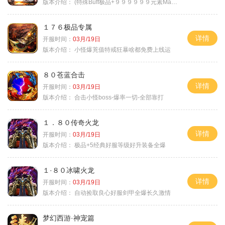
版本介绍：
(特殊Buff极品+９９９９９９元素Max）
１７６极品专属
详情
开服时间：
03月/19日
版本介绍：
小怪爆茺值特戒狂暴啥都免费上线运
８０苍蓝合击
详情
开服时间：
03月/19日
版本介绍：
合击小怪boss-爆率一切-全部靠打
１．８０传奇火龙
详情
开服时间：
03月/19日
版本介绍：
极品+5经典好服等级好升装备全爆
１·８０冰啸火龙
详情
开服时间：
03月/19日
版本介绍：
自动捡取良心好服剑甲全爆长久激情
梦幻西游·神宠篇