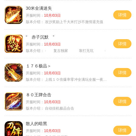
30米全满迷失
详情
开服时间：
10月/03日
版本介绍：
攻沙奖励上千大米打沙不激情退充值
“ 赤子沉默 ”
详情
开服时间：
10月/03日
版本介绍：
· 复古独家 靠打无坑 ·
１７６极品＞
详情
开服时间：
10月/03日
版本介绍：
上线１０倍爆率零冲全满玩全服一夜终极
８０王牌合击
详情
开服时间：
10月/03日
版本介绍：
自动挂机极品合击
散人的暗黑
详情
开服时间：
10月/03日