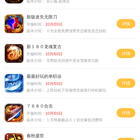
版本介绍：
良心服.超便宜
新版迷失无限刀
详情
开服时间：
10月/03日
版本介绍：
０充全图免费顶赞变态吸怪变态挂机
新１８０龙魂复古
详情
开服时间：
10月/03日
版本介绍：
无赞助无回馈中变冰雪微变沉默
最最好玩的单职业
详情
开服时间：
10月/03日
版本介绍：
上班挂机下班激情充值靠打轻松耐玩
７６８０合击
详情
开服时间：
10月/03日
版本介绍：
１天终极极品６１切全爆低消费简
春秋盛世