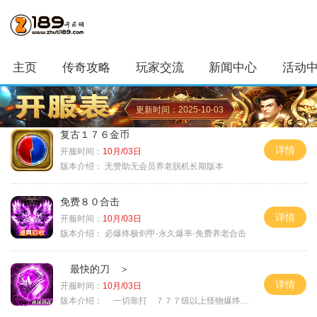
主页
传奇攻略
玩家交流
新闻中心
活动
更新时间：2025-10-03
复古１７６金币
详情
开服时间：
10月/03日
版本介绍：
无赞助无会员养老脱机长期版本
免费８０合击
详情
开服时间：
10月/03日
版本介绍：
必爆终极剑甲-永久爆率-免费养老合击
最快的刀 ＞
详情
开服时间：
10月/03日
版本介绍：
一切靠打 ７７７级以上怪物爆终极 ＞